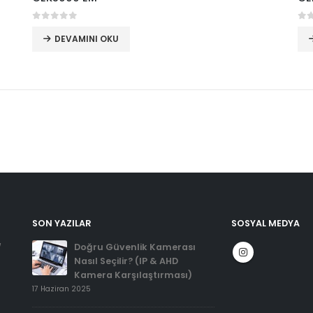
0
5 üzerinden
0
5
DEVAMINI OKU
SON YAZILAR
SOSYAL MEDYA
Doğru Güvenlik Kamerası
/
Nasıl Seçilir? (IP & AHD
Kamera Karşılaştırması)
17 Haziran 2025