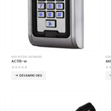
KAPI ACCESS SİSTEMLERİ
ELEK
AC116-w
AKI
0
5 üzerinden
0
5
DEVAMINI OKU