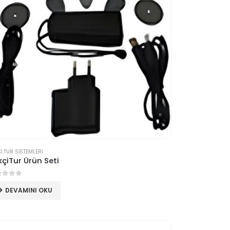
İ TUR SİSTEMLERİ
kçiTur Ürün Seti
 üzerinden
DEVAMINI OKU