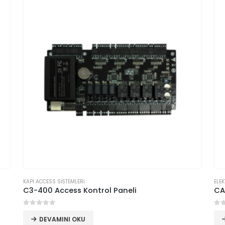
KAPI ACCESS SİSTEMLERİ
ELEK
C3-400 Access Kontrol Paneli
CA
0
5 üzerinden
0
5
DEVAMINI OKU