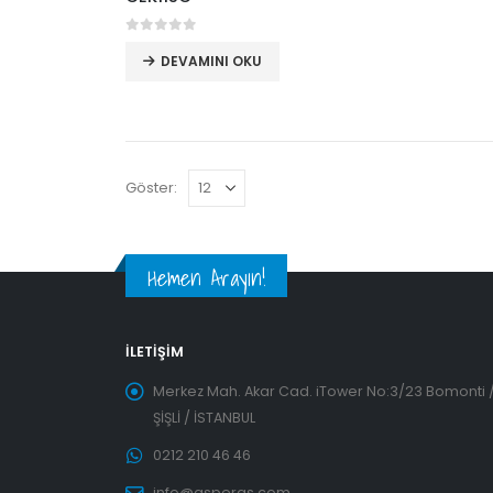
0
5 üzerinden
DEVAMINI OKU
Göster:
Hemen Arayın!
İLETIŞIM
Merkez Mah. Akar Cad. iTower No:3/23 Bomonti 
ŞİŞLİ / İSTANBUL
0212 210 46 46
info@asperas.com