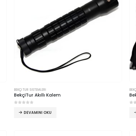
BEKÇİ TUR SİSTEMLERİ
BEKÇ
BekçiTur Akıllı Kalem
Be
0
5 üzerinden
0
5
DEVAMINI OKU