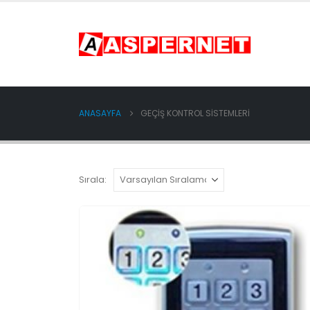
ANASAYFA
GEÇİŞ KONTROL SİSTEMLERİ
Sırala: