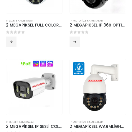
IP DOME KAMERALAR
IP MOTORİZE KAMERALAR
2 MEGAPİKSEL FULL COLOR DUAL LED (IR LED / WARM LED ÖZELLİĞİ) – EC-IPC-8200
2 MEGAPİKSEL IP 36X OPTİK ZOOM PTZ SPEED DOME KAMERA EC-IPC-6236
0
5 üzerinden
0
5 üzerinden
IP BULLET KAMERALAR
IP MOTORİZE KAMERALAR
2 MEGAPİKSEL IP SESLİ COLOR DUAL LİGHT BULLET KAMERA – EC-IPC-8250
2 MEGAPİKSEL WARMLİGHT IP SPEED DOME METAL KASA KAMERA EC-IPC-5236