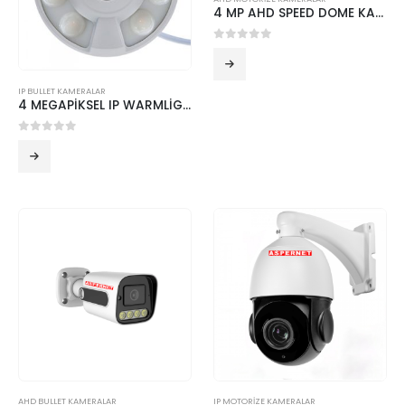
4 MP AHD SPEED DOME KAMERA 36X OPTİK ZOOM EC-SP- AHD-5536
0
5 üzerinden
IP BULLET KAMERALAR
4 MEGAPİKSEL IP WARMLİGHT RENKLİ İÇ ORTAM PANAROMİK METAL KASA KAMERA EC-4360
0
5 üzerinden
AHD BULLET KAMERALAR
IP MOTORİZE KAMERALAR