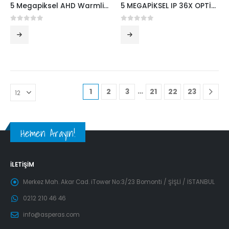
5 Megapiksel AHD Warmlight Koaksiyel Sesli Bullet Kamera- Ec-5600
5 MEGAPİKSEL IP 36X OPTİK ZOOM PTZ SPEED DOME KAMERA EC-IPC-6536
0
5 üzerinden
0
5 üzerinden
…
1
2
3
21
22
23
Hemen Arayın!
İLETIŞIM
Merkez Mah. Akar Cad. iTower No:3/23 Bomonti / ŞİŞLİ / İSTANBUL
0212 210 46 46
info@asperas.com