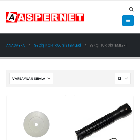
ANASAYFA
GEÇİŞ KONTROL SİSTEMLERİ
BEKÇİ TUR SİSTEMLERİ