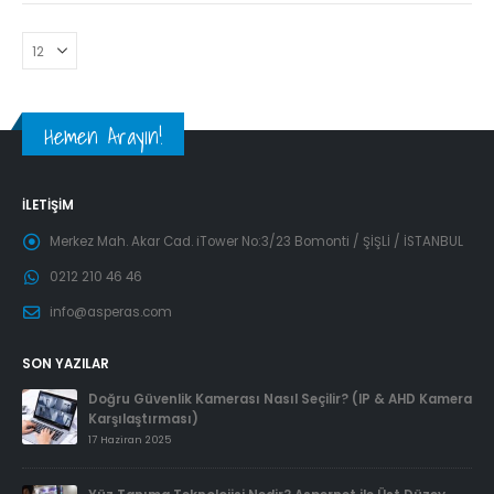
Hemen Arayın!
İLETIŞIM
Merkez Mah. Akar Cad. iTower No:3/23 Bomonti / ŞİŞLİ / İSTANBUL
0212 210 46 46
info@asperas.com
SON YAZILAR
Doğru Güvenlik Kamerası Nasıl Seçilir? (IP & AHD Kamera
Karşılaştırması)
17 Haziran 2025