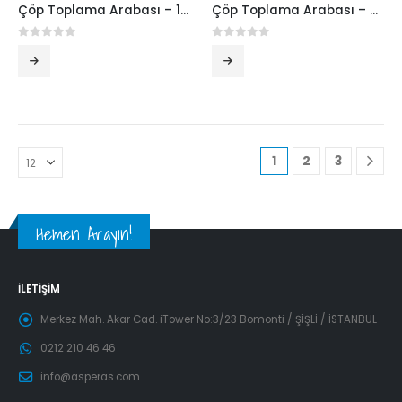
Çöp Toplama Arabası – 180 Lt. Tek Kovalı
Çöp Toplama Arabası – Çift Kovalı Çöp Mobil
0
5 üzerinden
0
5 üzerinden
1
2
3
Hemen Arayın!
İLETIŞIM
Merkez Mah. Akar Cad. iTower No:3/23 Bomonti / ŞİŞLİ / İSTANBUL
0212 210 46 46
info@asperas.com