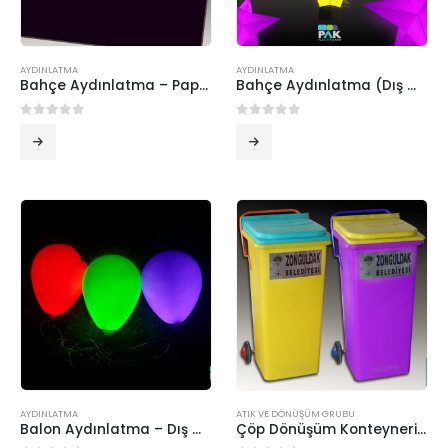
AYDINLATMA
AYDINLATMA
Bahçe Aydınlatma – Papatya ( Mini )
Bahçe Aydınlatma (Dış mekan) – YILDIZ
0
5 üzerinden
0
5 üzerinden
AYDINLATMA
ATIK VE DÖNÜŞÜM GRUBU
Balon Aydınlatma – Dış mekan Aydınlatma Ürünleri
Çöp Dönüşüm Konteyneri – 120 Lt.