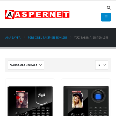
ANASAYFA
PERSONEL TAKİP SİSTEMLERİ
YÜZ TANIMA SİSTEMLERİ