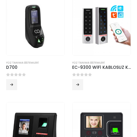
YÜZ TANIMA SİSTEMLERİ
YÜZ TANIMA SİSTEMLERİ
D700
EC-9300 WİFİ KABLOSUZ KAPI AÇMA CİHAZI KART VE ŞİFRE OKUYUCU DIŞ MEKAN
0
5 üzerinden
0
5 üzerinden