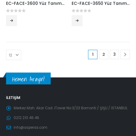
EC-FACE-3600 Yüz Tanıma Parmak Kartlı Geçiş Cihazı
EC-FACE-3650 Yüz Tanıma Parmak Kartlı Geçiş Cihazı
0
5 üzerinden
0
5 üzerinden
1
2
3
Hemen Arayın!
İLETIŞIM
Merkez Mah. Akar Cad. iTower No:3/23 Bomonti / ŞİŞLİ / İSTANBUL
0212 210 46 46
info@asperas.com