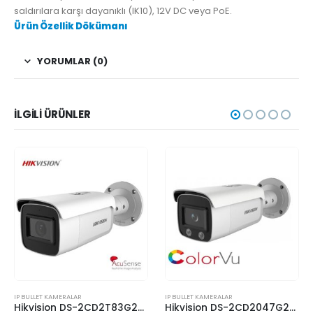
saldırılara karşı dayanıklı (IK10), 12V DC veya PoE.
Ürün Özellik Dökümanı
YORUMLAR (0)
İLGILI ÜRÜNLER
IP BULLET KAMERALAR
IP BULLET KAMERALAR
Hikvision DS-2CD2T83G2-4I 8MP IP IR Bullet Kamera
Hikvision DS-2CD2047G2-L 4MP ColorVu IP Bullet Kamera