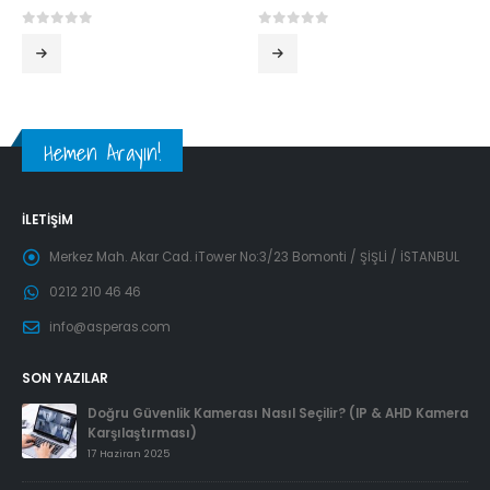
0
5 üzerinden
0
5 üzerinden
Hemen Arayın!
İLETIŞIM
Merkez Mah. Akar Cad. iTower No:3/23 Bomonti / ŞİŞLİ / İSTANBUL
0212 210 46 46
info@asperas.com
SON YAZILAR
Doğru Güvenlik Kamerası Nasıl Seçilir? (IP & AHD Kamera
Karşılaştırması)
17 Haziran 2025