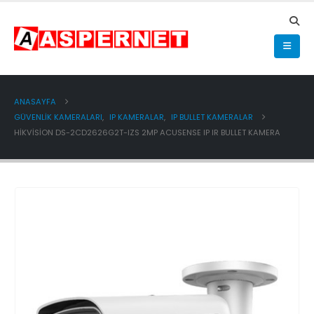
ANASAYFA
GÜVENLİK KAMERALARI
,
IP KAMERALAR
,
IP BULLET KAMERALAR
HIKVISION DS-2CD2626G2T-IZS 2MP ACUSENSE IP IR BULLET KAMERA