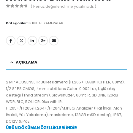
( Henüz değerlendirme yapılmadı. )
0
5'den
Kategoriler:
IP BULLET KAMERALAR
AÇIKLAMA
2 MP ACUSENSE IR Bullet Kamera (H.265+, DARKFIGHTER, 80mt),
1/2.8” PS CMOS, 4mm sabit lens Color: 0.002 Lux, Üçlü akış
desteği (Third Stream), Slowshutter, 60mt IR, 3D DNR, 120dB
WDR, BLC, ROI, ICR, 0lux with IR,
H.265+/H.265/H.264+/H.264/MJPEG, Analizler (Hat İhlali, Alan
İhalali, Yüz Yakalama), maskeleme, 128GB mSD desteği, IP67,
DC12V & PoE
ÜRÜN DÖKÜMAN ÖZELLİKLERİ İNDİR