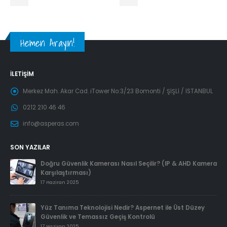
Hemen Arayın!
İLETIŞIM
Merkez Mah. Akar Cad. iTower No:3/23 Bomonti / ŞİŞLİ / İSTANBUL
0212 210 46 46
info@asperas.com
SON YAZILAR
Doğru Güvenlik Kamerası Nasıl Seçilir? (IP & AHD Kamera
Karşılaştırması)
17 Haziran 2025
Yüz Tanıma Teknolojisi Nedir? Aspernet ile Üst Düzey
Güvenlik ve Temassız Geçiş Kontrolü
17 Haziran 2025