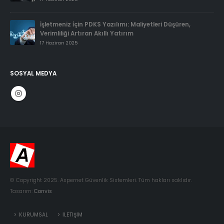
İşletmeniz İçin PDKS Yazılımı: Maliyetleri Düşüren,
Verimliliği Artıran Akıllı Yatırım
17 Haziran 2025
SOSYAL MEDYA
© Copyright 2025. Aspernet Güvenlik Sistemleri. Tüm hakları saklıdır.
Tasarım:
Convis
KURUMSAL
İLETİŞİM