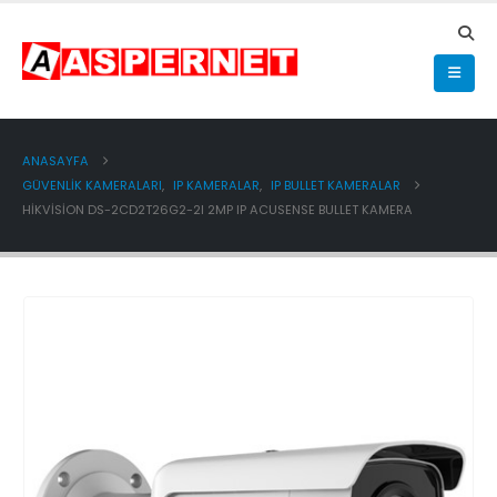
ANASAYFA
GÜVENLİK KAMERALARI
,
IP KAMERALAR
,
IP BULLET KAMERALAR
HIKVISION DS-2CD2T26G2-2I 2MP IP ACUSENSE BULLET KAMERA