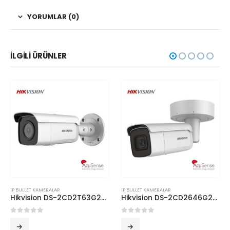
YORUMLAR (0)
İLGILI ÜRÜNLER
IP BULLET KAMERALAR
IP BULLET KAMERALAR
Hikvision DS-2CD2T63G2-2I 6MP IP IR Bullet Kamera
Hikvision DS-2CD2646G2T-IZS 4MP AcuSense Motorize IP IR Bullet Kamera
0
5 üzerinden
0
5 üzerinden