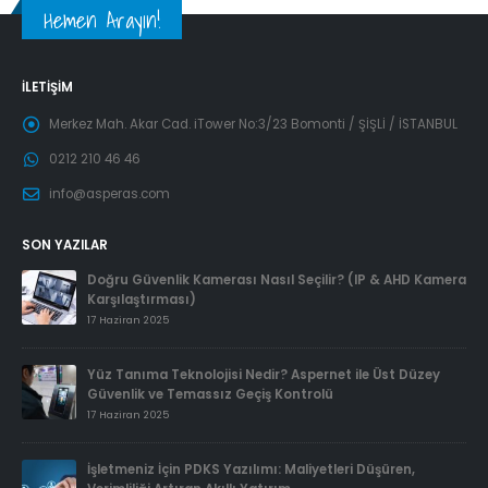
Hemen Arayın!
İLETIŞIM
Merkez Mah. Akar Cad. iTower No:3/23 Bomonti / ŞİŞLİ / İSTANBUL
0212 210 46 46
info@asperas.com
SON YAZILAR
Doğru Güvenlik Kamerası Nasıl Seçilir? (IP & AHD Kamera
Karşılaştırması)
17 Haziran 2025
Yüz Tanıma Teknolojisi Nedir? Aspernet ile Üst Düzey
Güvenlik ve Temassız Geçiş Kontrolü
17 Haziran 2025
İşletmeniz İçin PDKS Yazılımı: Maliyetleri Düşüren,