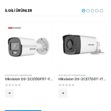
İLGILI ÜRÜNLER
AHD BULLET KAMERALAR
AHD BULLET KAMERALAR
Hikvision DS-2CE10DF0T-F 2MP Analog ColorVu Bullet Kamera
Hikvision DS-2CE17D0T-IT3F 2MP Analog IR Bullet Kamera
0
5 üzerinden
0
5 üzerinden