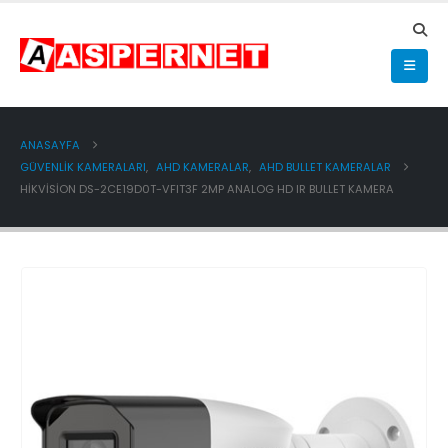
ANASAYFA
GÜVENLİK KAMERALARI
,
AHD KAMERALAR
,
AHD BULLET KAMERALAR
HIKVISION DS-2CE19D0T-VFIT3F 2MP ANALOG HD IR BULLET KAMERA