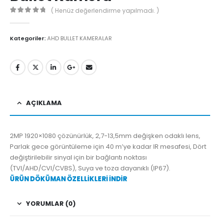
( Henüz değerlendirme yapılmadı. )
0
5'den
Kategoriler:
AHD BULLET KAMERALAR
AÇIKLAMA
2MP 1920×1080 çözünürlük, 2,7-13,5mm değişken odaklı lens,
Parlak gece görüntüleme için 40 m’ye kadar IR mesafesi, Dört
değiştirilebilir sinyal için bir bağlantı noktası
(TVI/AHD/CVI/CVBS), Suya ve toza dayanıklı (IP67).
ÜRÜN DÖKÜMAN ÖZELLİKLERİ İNDİR
YORUMLAR (0)