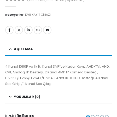
0
5'den
Kategoriler:
DVR KAYIT CİHAZI
AÇIKLAMA
4 Kanal 1080P ve İlk İki Kanal 3MP’ye Kadar Kayıt, AHD-TVI, AHD,
CVI, Analog, IP Desteği. 2 Kanal 4MP IP Kamera Desteği,
H.265+/H.265/H.264+/H.264, 1 Adet 10TB HDD Desteği, 4 Kanal
Ses Girişi / 1 Kanal Ses Çıkışı
YORUMLAR (0)
İLGILI ÜRÜNLER