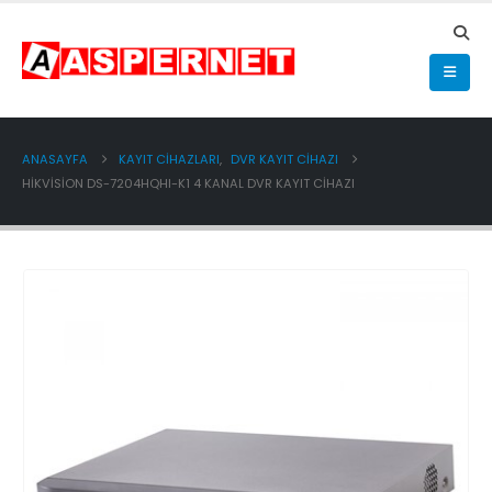
ANASAYFA
KAYIT CİHAZLARI
,
DVR KAYIT CİHAZI
HIKVISION DS-7204HQHI-K1 4 KANAL DVR KAYIT CIHAZI