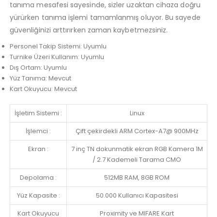
tanıma mesafesi sayesinde, sizler uzaktan cihaza doğru
yürürken tanıma işlemi tamamlanmış oluyor. Bu sayede
güvenliğinizi arttırırken zaman kaybetmezsiniz.
Personel Takip Sistemi: Uyumlu
Turnike Üzeri Kullanım: Uyumlu
Dış Ortam: Uyumlu
Yüz Tanıma: Mevcut
Kart Okuyucu: Mevcut
İşletim Sistemi :
Linux
İşlemci :
Çift çekirdekli ARM Cortex-A7@ 900MHz
Ekran :
7 inç TN dokunmatik ekran RGB Kamera 1M
/ 2.7 Kademeli Tarama CMO
Depolama :
512MB RAM, 8GB ROM
Yüz Kapasite :
50.000 Kullanıcı Kapasitesi
Kart Okuyucu
Proximity ve MIFARE Kart