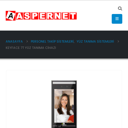
ANASAYFA
PERSONEL TAKİP SİSTEMLERİ
,
YÜZ TANIMA SİSTEMLERİ
KEYFACE 7T YÜZ TANIMA CIHAZI