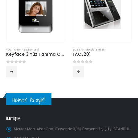
YÜZ TANIMA SİSTEMLERİ
YÜZ TANIMA SİSTEMLERİ
Keyface 3 Yüz Tanıma Cihazı
FACE201
0
5 üzerinden
0
5 üzerinden
Hemen Arayın!
İLETIŞIM
Merkez Mah. Akar Cad. iTower No:3/23 Bomonti / ŞİŞLİ / İSTANBUL