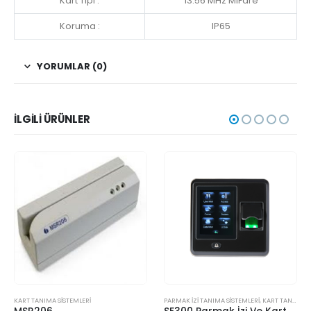
Kart Tipi :
13.56 MHz MiFare
Koruma :
IP65
YORUMLAR (0)
İLGILI ÜRÜNLER
KART TANIMA SİSTEMLERİ
PARMAK İZİ TANIMA SİSTEMLERİ
,
KART TANIMA SİSTEMLERİ