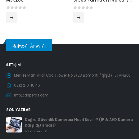
MSR206
SF300 Parmak İzi Ve Kart Okuma Cihazı
0
5 üzerinden
0
5 üzerinden
Hemen Arayın!
İLETIŞIM
Merkez Mah. Akar Cad. iTower No:3/23 Bomonti / ŞİŞLİ / İSTANBUL
0212 210 46 46
info@asperas.com
SON YAZILAR
Doğru Güvenlik Kamerası Nasıl Seçilir? (IP & AHD Kamera
Karşılaştırması)
17 Haziran 2025