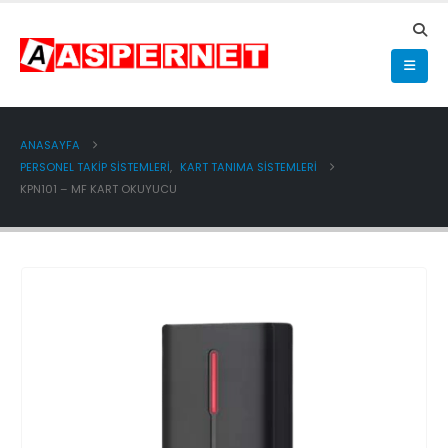
ANASAYFA
PERSONEL TAKİP SİSTEMLERİ
,
KART TANIMA SİSTEMLERİ
KPN101 – MF KART OKUYUCU