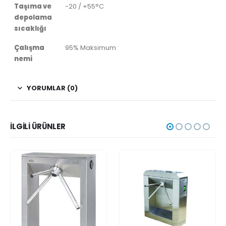
Taşıma ve
-20 / +55°C
depolama
sıcaklığı
Çalışma
95% Maksimum
nemi
YORUMLAR (0)
İLGILI ÜRÜNLER