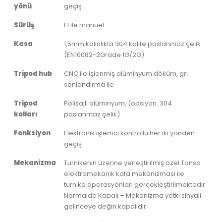
yönü
geçiş
Sürüş
El ile manuel
Kasa
1,5mm kalınlıkta 304 kalite paslanmaz çelik
(EN10082-2Grade 1G/2G)
Tripod hub
CNC ile işlenmiş alüminyum döküm, gri
sonlandırma ile
Tripod
Polisajlı alüminyum, (opsiyon: 304
kolları
paslanmaz çelik)
Fonksiyon
Elektronik işlemci kontrollü her iki yönden
geçiş
Mekanizma
Turnikenin üzerine yerleştirilmiş özel Tansa
elektromekanik kafa mekanizmasi ile
turnike operasyonları gerçekleştirilmektedir
Normalde Kapalı – Mekanizma yetki sinyali
gelinceye değin kapalıdır.