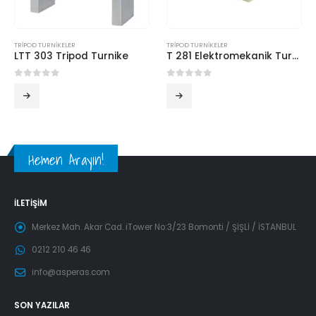
TRİPOD TURNİKELER
TRİPOD TURNİKELER
LTT 303 Tripod Turnike
T 281 Elektromekanik Turnike
0
5 üzerinden
0
5 üzerinden
Hemen Arayın!
İLETIŞIM
Merkez Mah. Akar Cad. iTower No:3/23 Bomonti / ŞİŞLİ / İSTANBUL
0212 210 46 46
info@asperas.com
SON YAZILAR