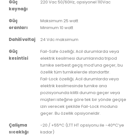
Güç
220 Vac 50/60Hz, opsiyonel 110Vac
kaynağı
Güç
Maksimum 25 watt
oranları
Minimum 10 watt
Dahili voltaj
24 Vdc maksimum
Güç
Fail-Safe özelliği; Acil durumlarda veya
kesintisi
elektrik kesilmesi durumlarında tripod
turnike serbest geçiş mod’una geçer, bu
özellik tüm turnikelerde standarttır.
Fail-Lock özelliği; Acil durumlarda veya
elektrik kesilmesinde turnike ana
pozisyonunda kilitli duruma geçer veya
müşteri isteğine göre tek bir yönde geçişe
izin verecek şekilde Fail-Lock moduna
geçer. Bu özellik opsiyoneldir.
Çalişma
-20 / +55°C (LTT HT opsiyonu ile -40°C’ye
sıcaklığı
kadar)