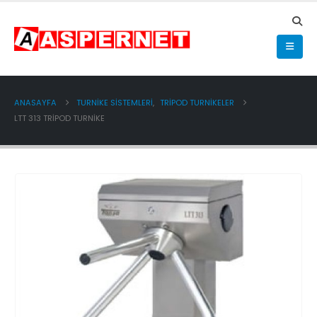
ANASAYFA
TURNİKE SİSTEMLERİ
,
TRİPOD TURNİKELER
LTT 313 TRIPOD TURNIKE