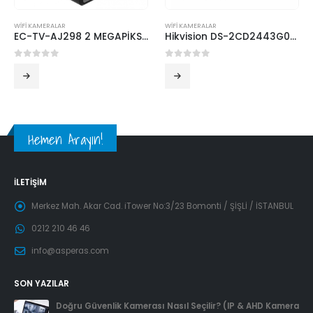
WİFİ KAMERALAR
WİFİ KAMERALAR
EC-TV-AJ298 2 MEGAPİKSEL BAHÇE AYDINLATMA KAMERASI WİFİ + LAN KABLO PLASTİK KASA SU GEÇİRMEZ
Hikvision DS-2CD2443G0-IW 4MP IP Kablosuz Kamera
0
5 üzerinden
0
5 üzerinden
Hemen Arayın!
İLETIŞIM
Merkez Mah. Akar Cad. iTower No:3/23 Bomonti / ŞİŞLİ / İSTANBUL
0212 210 46 46
info@asperas.com
SON YAZILAR
Doğru Güvenlik Kamerası Nasıl Seçilir? (IP & AHD Kamera