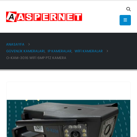
ANASAYFA
GÜVENLİK KAMERALARI
,
IP KAMERALAR
,
WİFİ KAMERALAR
O-KAM-3016 WİFİ 6MP PTZ KAMERA