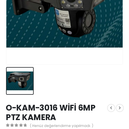
O-KAM-3016 WİFİ 6MP
PTZ KAMERA
( Henüz değerlendirme yapılmadı. )