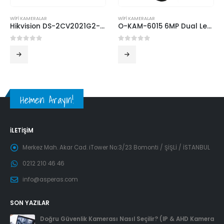
WİFİ KAMERALAR
WİFİ KAMERALAR
Hikvision DS-2CV2021G2-IDW 2MP Kablosuz IP Kamera
O-KAM-6015 6MP Dual Lens WIFI PTZ Camera YENİ BEYAZ
0
5 üzerinden
0
5 üzerinden
Hemen Arayın!
İLETIŞIM
Merkez Mah. Akar Cad. iTower No:3/23 Bomonti / ŞİŞLİ / İSTANBUL
0212 210 46 46
info@asperas.com
SON YAZILAR
Doğru Güvenlik Kamerası Nasıl Seçilir? (IP & AHD Kamera