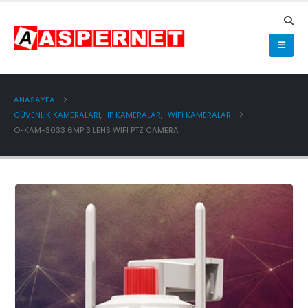
ANASAYFA
GÜVENLİK KAMERALARI
,
IP KAMERALAR
,
WİFİ KAMERALAR
O-KAM-3033 6MP 3 LENS WIFI PTZ CAMERA