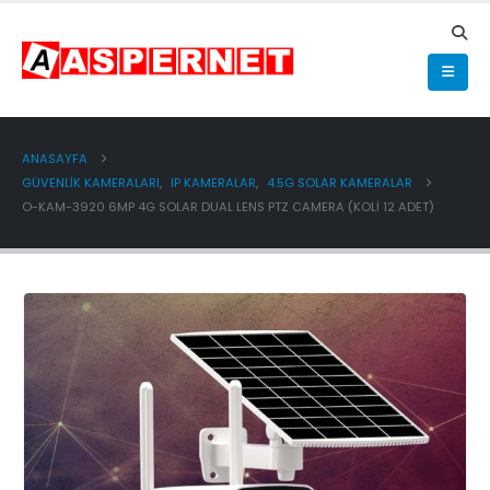
ANASAYFA
GÜVENLİK KAMERALARI
,
IP KAMERALAR
,
4.5G SOLAR KAMERALAR
O-KAM-3920 6MP 4G SOLAR DUAL LENS PTZ CAMERA (KOLİ 12 ADET)