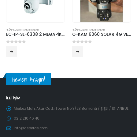
4.5G SOLAR KAMERALAR
4.5G SOLAR KAMERALAR
EC-IP-SL-6308 2 MEGAPİKSEL 4G SOLAR PTZ DIŞ ORTAM KAMERA 10400 MA BATARYA
O-KAM 6060 SOLAR 4G VERSİYON
0
5 üzerinden
0
5 üzerinden
Hemen Arayın!
İLETIŞIM
Merkez Mah. Akar Cad. iTower No:3/23 Bomonti / ŞİŞLİ / İSTANBUL
0212 210 46 46
info@asperas.com