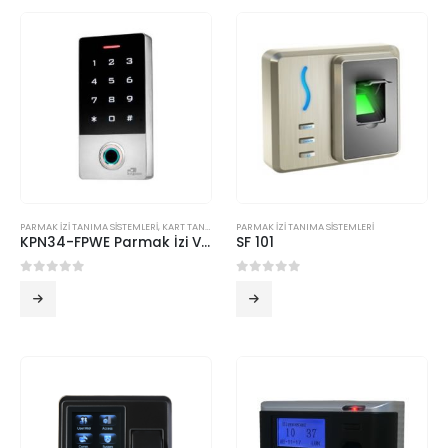
PARMAK İZİ TANIMA SİSTEMLERİ
,
KART TANIMA SİSTEMLERİ
PARMAK İZİ TANIMA SİSTEMLERİ
KPN34-FPWE Parmak İzi Ve Kart Okuyucu
SF 101
0
5 üzerinden
0
5 üzerinden