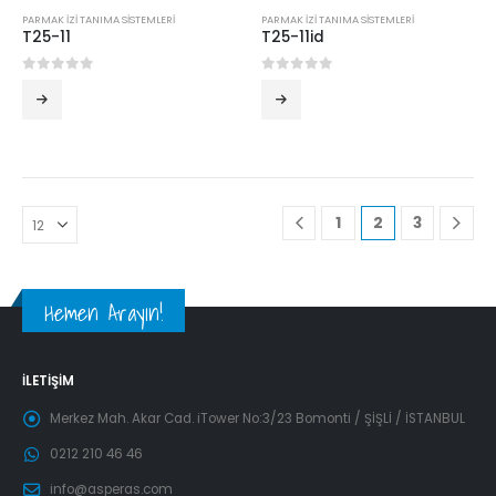
PARMAK İZİ TANIMA SİSTEMLERİ
PARMAK İZİ TANIMA SİSTEMLERİ
T25-11
T25-11id
0
5 üzerinden
0
5 üzerinden
1
2
3
Hemen Arayın!
İLETIŞIM
Merkez Mah. Akar Cad. iTower No:3/23 Bomonti / ŞİŞLİ / İSTANBUL
0212 210 46 46
info@asperas.com