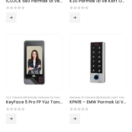
ICLOCK 580 Parmak İzi Ve Kart Okuyucu
K30 Parmak İzi Ve Kart Okuma Cihazı
0
5 üzerinden
0
5 üzerinden
YÜZ TANIMA SİSTEMLERİ
,
PARMAK İZİ TANIMA SİSTEMLERİ
PARMAK İZİ TANIMA SİSTEMLERİ
,
KART TANIMA SİSTEMLERİ
KeyFace 5 Pro FP Yüz Tanıma Ve Parmak İzi Cihazı
KPN16 – EMW Parmak İzi Ve Kart Okuyucu
0
5 üzerinden
0
5 üzerinden