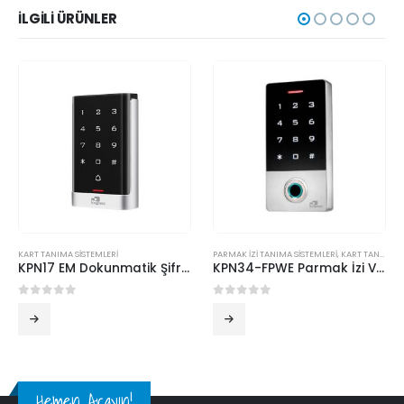
İLGILI ÜRÜNLER
KART TANIMA SİSTEMLERİ
PARMAK İZİ TANIMA SİSTEMLERİ
,
KART TANIMA SİSTEMLERİ
KPN17 EM Dokunmatik Şifre Ve Kartlı Geçiş Cihazı
KPN34-FPWE Parmak İzi Ve Kart Okuyucu
0
5 üzerinden
0
5 üzerinden
Hemen Arayın!