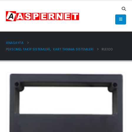
ANASAYFA
PERSONEL TAKİP SİSTEMLERİ
,
KART TANIMA SİSTEMLERİ
RLE100