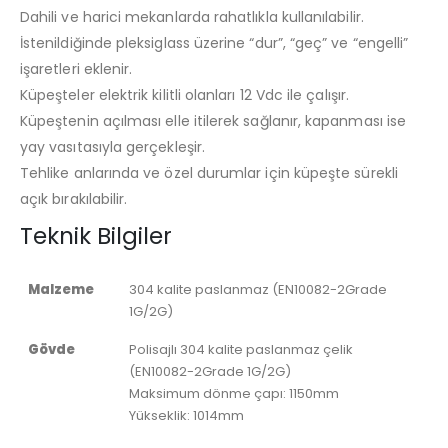
Dahili ve harici mekanlarda rahatlıkla kullanılabilir.
İstenildiğinde pleksiglass üzerine “dur”, “geç” ve “engelli”
işaretleri eklenir.
Küpeşteler elektrik kilitli olanları 12 Vdc ile çalışır.
Küpeştenin açılması elle itilerek sağlanır, kapanması ise
yay vasıtasıyla gerçekleşir.
Tehlike anlarında ve özel durumlar için küpeşte sürekli
açık bırakılabilir.
Teknik Bilgiler
Malzeme
304 kalite paslanmaz (EN10082-2Grade
1G/2G)
Gövde
Polisajlı 304 kalite paslanmaz çelik
(EN10082-2Grade 1G/2G)
Maksimum dönme çapı: 1150mm
Yükseklik: 1014mm