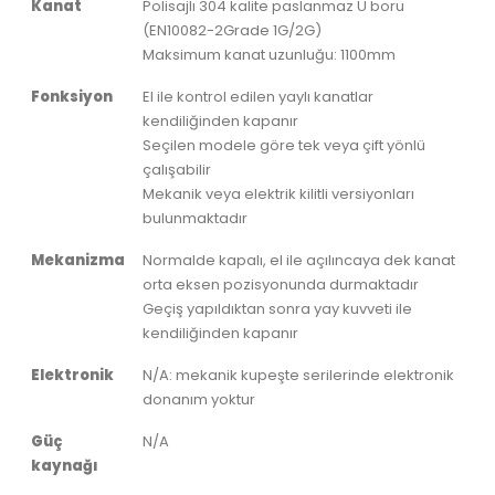
Kanat
Polisajlı 304 kalite paslanmaz U boru
(EN10082-2Grade 1G/2G)
Maksimum kanat uzunluğu: 1100mm
Fonksiyon
El ile kontrol edilen yaylı kanatlar
kendiliğinden kapanır
Seçilen modele göre tek veya çift yönlü
çalışabilir
Mekanik veya elektrik kilitli versiyonları
bulunmaktadır
Mekanizma
Normalde kapalı, el ile açılıncaya dek kanat
orta eksen pozisyonunda durmaktadır
Geçiş yapıldıktan sonra yay kuvveti ile
kendiliğinden kapanır
Elektronik
N/A: mekanik kupeşte serilerinde elektronik
donanım yoktur
Güç
N/A
kaynağı