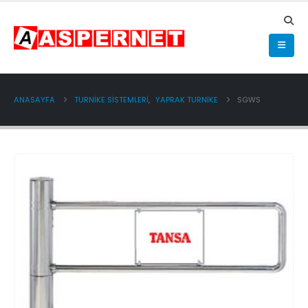
ANASAYFA
TURNİKE SİSTEMLERİ
,
YAPRAK TURNİKE
SGWS