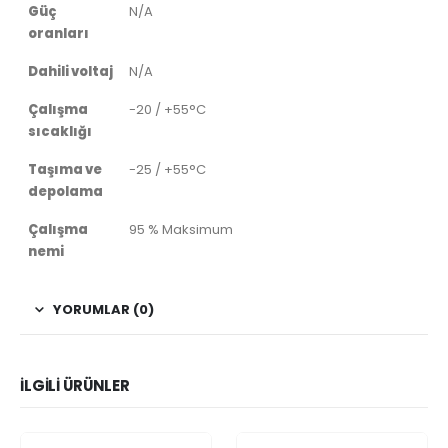
Güç
N/A
oranları
Dahili voltaj
N/A
Çalışma
-20 / +55°C
sıcaklığı
Taşıma ve
-25 / +55°C
depolama
Çalışma
95 % Maksimum
nemi
YORUMLAR (0)
İLGILI ÜRÜNLER