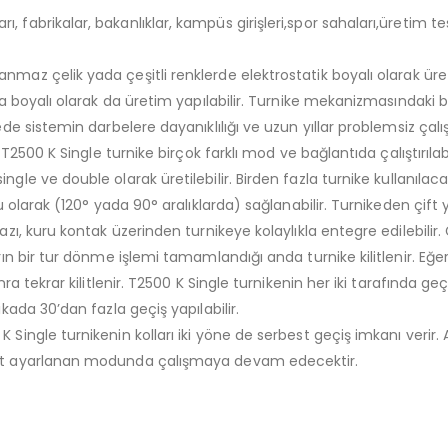
ı, fabrikalar, bakanlıklar, kampüs girişleri,spor sahaları,üretim tes
nmaz çelik yada çeşitli renklerde elektrostatik boyalı olarak üret
sa boyalı olarak da üretim yapılabilir. Turnike mekanizmasındaki ba
yede sistemin darbelere dayanıklılığı ve uzun yıllar problemsiz ça
 T2500 K Single turnike birçok farklı mod ve bağlantıda çalıştırılabi
single ve double olarak üretilebilir. Birden fazla turnike kullan
lu olarak (120° yada 90° aralıklarda) sağlanabilir. Turnikeden çift
ı, kuru kontak üzerinden turnikeye kolaylıkla entegre edilebilir. Ge
ın bir tur dönme işlemi tamamlandığı anda turnike kilitlenir. Eğer k
nra tekrar kilitlenir. T2500 K Single turnikenin her iki tarafında ge
kada 30’dan fazla geçiş yapılabilir.
 Single turnikenin kolları iki yöne de serbest geçiş imkanı verir. 
dart ayarlanan modunda çalışmaya devam edecektir.