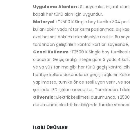
Uygulama Alanları :
Stadyumlar, inşaat alanlar
kapalı her türlü alan için uygundur.
Materyal :
T2500 K Single boy turnike 304 pasla
kullanılabilir yada rötor kısmı paslanmaz, dış ka
özel hassas döküm teknolojisiyle üretilir. Bu sa
tarafından geliştirilen kontrol kartları sayesinde,
Genel Kullanım :
T2500 K Single boy turnikesi 
olacaktır. Geçiş aralığı isteğe göre 3 yada 4 kol
ve ya yüz tanıma gibi her türlü geçiş kontrol cihaz
hafifçe kollara dokunularak geçiş sağlanır. Kollar
yapılmazsa, turnike önce sesli uyarı verir , ve so
şeklinde LED ışıklar mevcuttur. Turnikeden, 1 daki
Güvenlik :
Elektrik kesilmesi durumunda, T2500 K
durumunda elektrik kesildiğinde turnike stan
İLGILI ÜRÜNLER