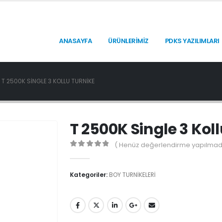
ANASAYFA
ÜRÜNLERİMİZ
PDKS YAZILIMLARI
T 2500K SINGLE 3 KOLLU TURNIKE
T 2500K Single 3 Kol
( Henüz değerlendirme yapılmadı
0
5'den
Kategoriler:
BOY TURNİKELERİ