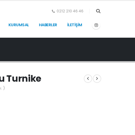
0212 210 46 46
KURUMSAL
HABERLER
İLETİŞİM
lu Turnike
. )