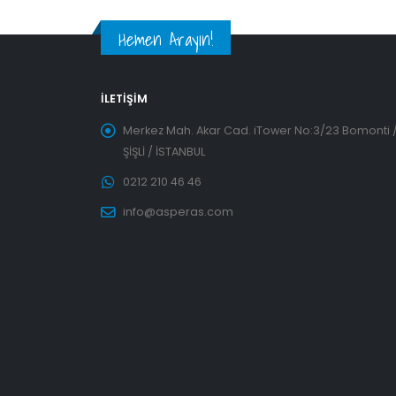
Hemen Arayın!
İLETIŞIM
Merkez Mah. Akar Cad. iTower No:3/23 Bomonti 
ŞİŞLİ / İSTANBUL
0212 210 46 46
info@asperas.com