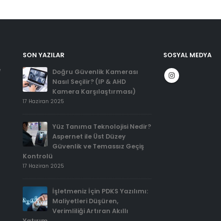
SON YAZILAR
SOSYAL MEDYA
Doğru Güvenlik Kamerası
/
Nasıl Seçilir? (IP & AHD
Kamera Karşılaştırması)
17 Haziran 2025
Yüz Tanıma Teknolojisi Nedir?
Aspernet ile Üst Düzey
Güvenlik ve Temassız Geçiş
Kontrolü
17 Haziran 2025
İşletmeniz İçin PDKS Yazılımı:
Maliyetleri Düşüren,
Verimliliği Artıran Akıllı
Yatırım