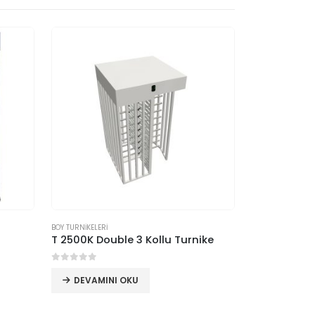
BOY TURNİKELERİ
BOY TURNİKELERİ
T 2500K Double 3 Kollu Turnike
T 2500K Sing
0
5 üzerinden
0
5 üzerind
DEVAMINI OKU
DEVAMIN