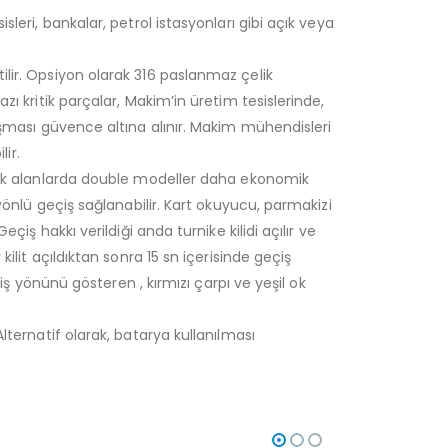
isleri, bankalar, petrol istasyonları gibi açık veya
ilir. Opsiyon olarak 316 paslanmaz çelik
zı kritik parçalar, Makim’in üretim tesislerinde,
lışması güvence altına alınır. Makim mühendisleri
lir.
ılacak alanlarda double modeller daha ekonomik
 yönlü geçiş sağlanabilir. Kart okuyucu, parmakizi
çiş hakkı verildiği anda turnike kilidi açılır ve
ilit açıldıktan sonra 15 sn içerisinde geçiş
çiş yönünü gösteren , kırmızı çarpı ve yeşil ok
Alternatif olarak, batarya kullanılması