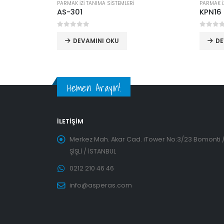
PARMAK İZİ TANIMA SİSTEMLERİ
PARMAK İ
F18 Biyometrik Parmak İzi Okuyucu
AS-301
0
5 üzerinden
0
5 üz
DEVAMINI OKU
DE
Hemen Arayın!
İLETIŞIM
Merkez Mah. Akar Cad. iTower No:3/23 Bomonti 
ŞİŞLİ / İSTANBUL
0212 210 46 46
info@asperas.com