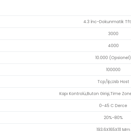
4.3 İnc-Dokunmatik Tft
3000
4000
10.000 (Opsionel)
100000
Tcp/İp,Usb Host
Kapı Kontrolü,Buton Girişi,Time Z
0-45 C Derce
20%-80%
193.6X165X111 Mm