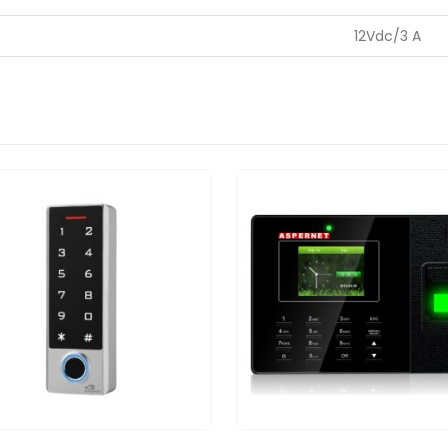
12Vdc/3 A