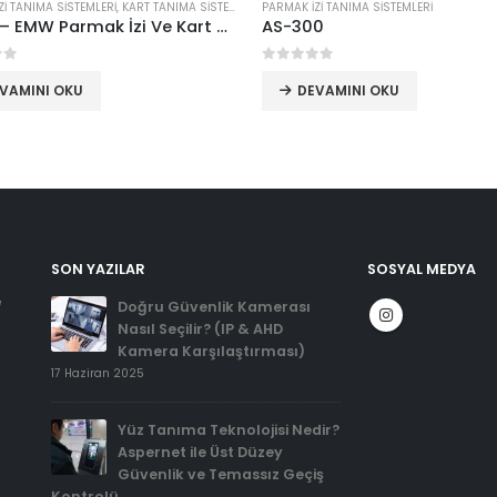
Zİ TANIMA SİSTEMLERİ
,
KART TANIMA SİSTEMLERİ
PARMAK İZİ TANIMA SİSTEMLERİ
KPN16 – EMW Parmak İzi Ve Kart Okuyucu
AS-300
erinden
0
5 üzerinden
VAMINI OKU
DEVAMINI OKU
SON YAZILAR
SOSYAL MEDYA
Doğru Güvenlik Kamerası
/
Nasıl Seçilir? (IP & AHD
Kamera Karşılaştırması)
17 Haziran 2025
Yüz Tanıma Teknolojisi Nedir?
Aspernet ile Üst Düzey
Güvenlik ve Temassız Geçiş
Kontrolü