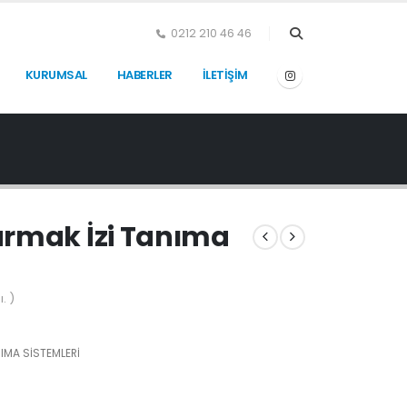
0212 210 46 46
KURUMSAL
HABERLER
İLETİŞİM
armak İzi Tanıma
. )
IMA SİSTEMLERİ