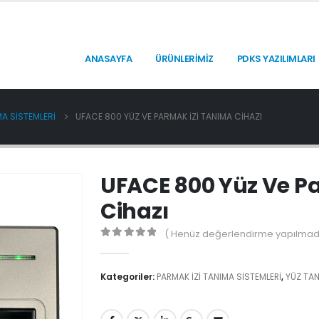
ANASAYFA
ÜRÜNLERİMİZ
PDKS YAZILIMLARI
MA SİSTEMLERİ
UFACE 800 YÜZ VE PARMAK İZI TANIMA CIHAZI
UFACE 800 Yüz Ve P
Cihazı
( Henüz değerlendirme yapılmadı
0
5'den
Kategoriler:
PARMAK İZİ TANIMA SİSTEMLERİ
,
YÜZ TAN