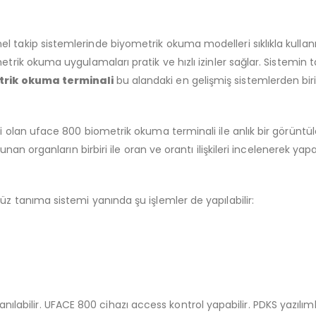
akip sistemlerinde biyometrik okuma modelleri sıklıkla kullanılır. 
trik okuma uygulamaları pratik ve hızlı izinler sağlar. Sistemin ta
trik okuma terminali
bu alandaki en gelişmiş sistemlerden biri
i olan uface 800 biometrik okuma terminali ile anlık bir görüntüle
unan organların birbiri ile oran ve orantı ilişkileri incelenerek yap
z tanıma sistemi yanında şu işlemler de yapılabilir:
 kullanılabilir. UFACE 800 cihazı access kontrol yapabilir. PDKS yaz