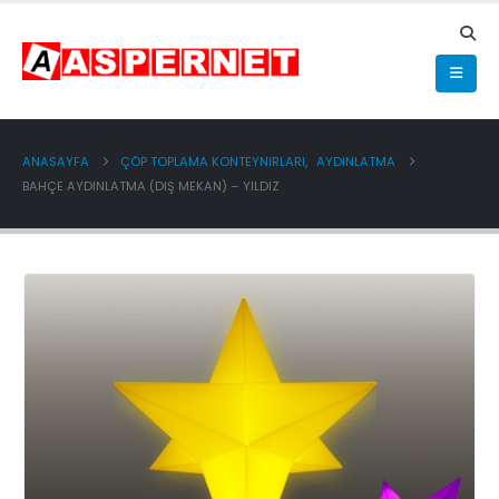
ANASAYFA
ÇÖP TOPLAMA KONTEYNIRLARI
,
AYDINLATMA
BAHÇE AYDINLATMA (DIŞ MEKAN) – YILDIZ