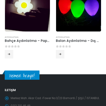
AYDINLATMA
AYDINLATMA
Bahçe Aydınlatma – Papatya ( Mini )
Balon Aydınlatma – Dış mekan Aydınlatma Ürünleri
0
5 üzerinden
0
5 üzerinden
Hemen Arayın!
İLETIŞIM
Merkez Mah. Akar Cad. iTower No:3/23 Bomonti / ŞİŞLİ / İSTANBUL
0212 210 46 46