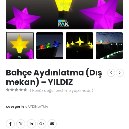
Bahçe Aydınlatma (Dış
mekan) – YILDIZ
( Henüz değerlendirme yapılmadı. )
0
5'den
Kategoriler:
AYDINLATMA