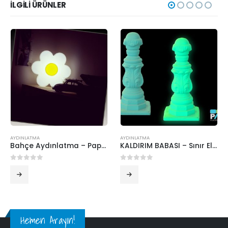
İLGILI ÜRÜNLER
AYDINLATMA
AYDINLATMA
Bahçe Aydınlatma – Papatya ( Mini )
KALDIRIM BABASI – Sınır Elemanı (LED)
0
5 üzerinden
0
5 üzerinden
Hemen Arayın!