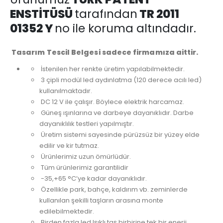
ENSTİTÜSÜ
tarafından
TR 2011
01352 Y
no ile koruma altındadır.
Tasarım Tescil Belgesi sadece firmamıza aittir.
İstenilen her renkte üretim yapılabilmektedir.
3 çipli modül led aydınlatma (120 derece acılı led)
kullanılmaktadır.
DC 12 V ile çalışır. Böylece elektrik harcamaz.
Güneş ışınlarına ve darbeye dayanıklıdır. Darbe
dayanıklılık testleri yapılmıştır.
Üretim sistemi sayesinde pürüzsüz bir yüzey elde
edilir ve kir tutmaz.
Ürünlerimiz uzun ömürlüdür.
Tüm ürünlerimiz garantilidir
-35,+65 °C’ye kadar dayanıklıdır.
Özellikle park, bahçe, kaldırım vb. zeminlerde
kullanılan şekilli taşların arasına monte
edilebilmektedir.
Birden fazla led Işıklı taş birbirine tek bir enerji