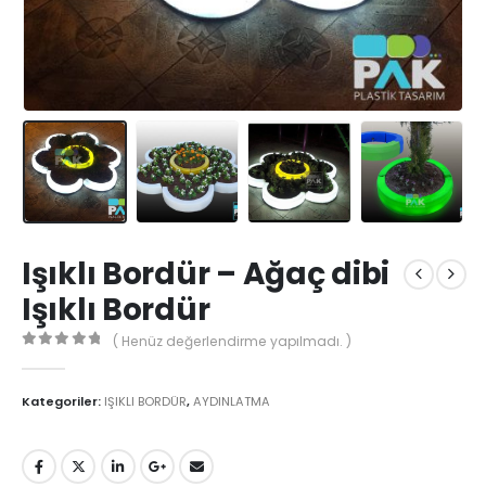
Işıklı Bordür – Ağaç dibi
Işıklı Bordür
( Henüz değerlendirme yapılmadı. )
0
5'den
Kategoriler:
IŞIKLI BORDÜR
,
AYDINLATMA