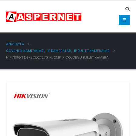
ANASAYFA
GÜVENLİK KAMERALARI
,
IP KAMERALAR
,
IP BULLET KAMERALAR
HIKVISION DS-2CD2T27G1-L 2MP IP COLORVU BULLET KAMERA