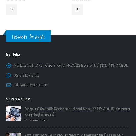
0
5 üzerinden
0
5 üzerinden
Hemen Arayın!
İLETIŞIM
Merkez Mah. Akar Cad. iTower No:3/23 Bomonti / ŞİŞLİ / İSTANBUL
0212 210 46 46
info@asperas.com
SON YAZILAR
Doğru Güvenlik Kamerası Nasıl Seçilir? (IP & AHD Kamera
Karşılaştırması)
17 Haziran 2025
Yüz Tanıma Teknolojisi Nedir? Aspernet ile Üst Düzey