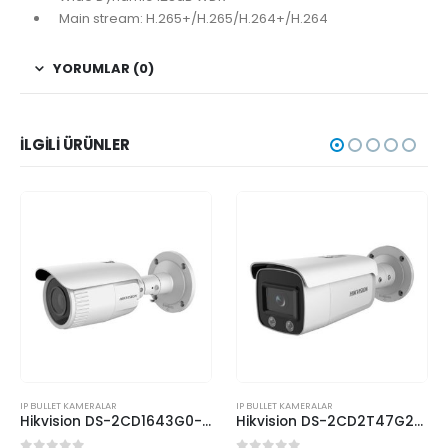
Main stream: H.265+/H.265/H.264+/H.264
YORUMLAR (0)
İLGILI ÜRÜNLER
IP BULLET KAMERALAR
IP BULLET KAMERALAR
Hikvision DS-2CD1643G0-IZ 4MP Motorize Lensli IR Bullet Kamera
Hikvision DS-2CD2T47G2-L 4MP ColorVu IP Bullet Kamera