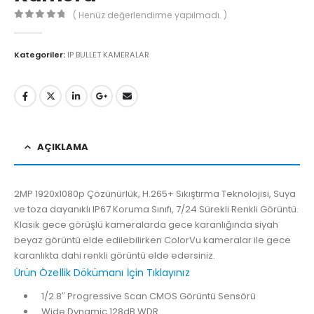
( Henüz değerlendirme yapılmadı. )
0
5'den
Kategoriler:
IP BULLET KAMERALAR
AÇIKLAMA
2MP 1920x1080p Çözünürlük, H.265+ Sıkıştırma Teknolojisi, Suya
ve toza dayanıklı IP67 Koruma Sınıfı, 7/24 Sürekli Renkli Görüntü.
Klasik gece görüşlü kameralarda gece karanlığında siyah
beyaz görüntü elde edilebilirken ColorVu kameralar ile gece
karanlıkta dahi renkli görüntü elde edersiniz.
Ürün Özellik Dökümanı İçin Tıklayınız
1/2.8″ Progressive Scan CMOS Görüntü Sensörü
Wide Dynamic 128dB
WDR